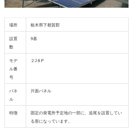
場所
栃木県下都賀郡
設置
9基
数
モデ
２J８P
ル番
号
パネ
片面パネル
ル
特徴
固定の発電所予定地の一部に、追尾を設置してい
る形になっています。