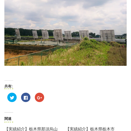
共有:
ク
Facebook
ク
リ
で
リ
ッ
共
ッ
ク
有
ク
し
す
し
て
る
て
Twitter
に
Google+
関連
で
は
で
共
ク
共
有
リ
有
【実績紹介】栃木県那須烏山
【実績紹介】栃木県栃木市