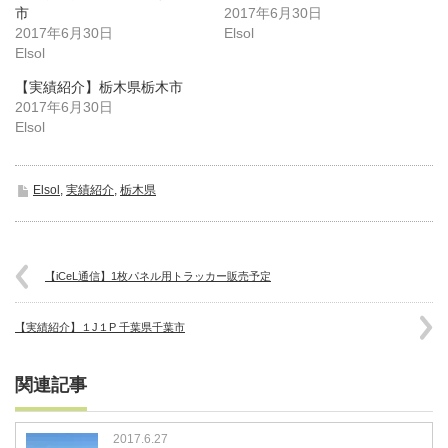
(新
ッ
(新
市
し
ク
し
2017年6月30日
い
し
い
2017年6月30日
Elsol
ウ
て
ウ
ィ
く
ィ
Elsol
ン
だ
ン
ド
さ
ド
ウ
い
ウ
【実績紹介】栃木県栃木市
で
(新
で
2017年6月30日
開
し
開
き
い
き
Elsol
ま
ウ
ま
す)
ィ
す)
ン
ド
ウ
Elsol
,
実績紹介
,
栃木県
で
開
き
ま
す)
【iCeL通信】1枚パネル用トラッカー販売予定
【実績紹介】１J１P 千葉県千葉市
関連記事
2017.6.27